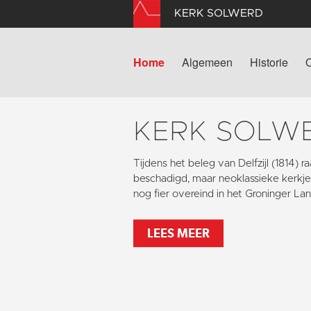
KERK SOLWERD
Home
Algemeen
Historie
KERK SOLW
Tijdens het beleg van Delfzijl (1814) 
beschadigd, maar neoklassieke kerkje
nog fier overeind in het Groninger La
LEES MEER