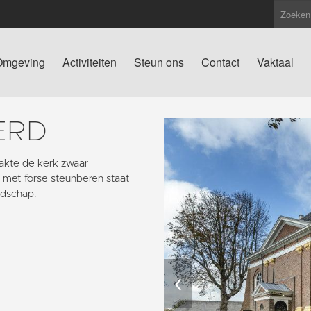
Omgeving
Activiteiten
Steun ons
Contact
Vaktaal
ERD
raakte de kerk zwaar
 met forse steunberen staat
ndschap.
‹