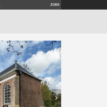
ZOEK
›