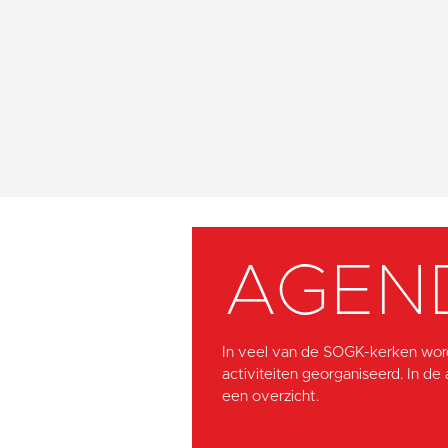
AGEN
In veel van de SOGK-kerken wor
activiteiten georganiseerd. In de
een overzicht.