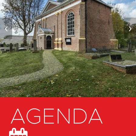
‹
›
AGENDA