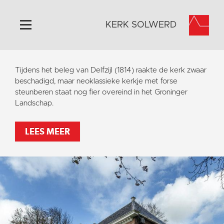
KERK SOLWERD
Home
Tijdens het beleg van Delfzijl (1814) raakte de kerk zwaar
Algemeen
beschadigd, maar neoklassieke kerkje met forse
steunberen staat nog fier overeind in het Groninger
Historie
Landschap.
Omgeving
Activiteiten
LEES MEER
Steun ons
Contact
Vaktaal