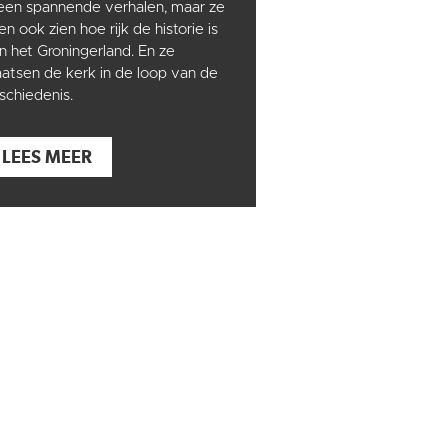
leen spannende verhalen, maar ze
ten ook zien hoe rijk de historie is
n het Groningerland. En ze
aatsen de kerk in de loop van de
schiedenis.
LEES MEER