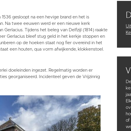
n 1536 gesloopt na een hevige brand en het is
an. Na twee eeuwen werd er een nieuwe kerk
Ui
Gerlacius. Tijdens het beleg van Delfzijl (1814) raakte
Ke
r Gerlacius bleef stug geld in het kerkje stoppen en
unberen op de hoeken staat nog fier overeind in het
taat een houten, qua vorm afwijkende, klokkenstoel.
V
rlei doeleinden ingezet. Regelmatig worden er
ties georganiseerd. Incidenteel geven de Vrijzinnig
De
ke
ja
El
ov
ho
of
we