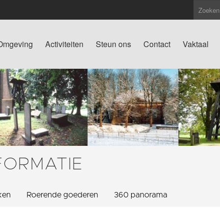
Omgeving
Activiteiten
Steun ons
Contact
Vaktaal
FORMATIE
ken
Roerende goederen
360 panorama