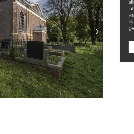
al
la
va
pl
›
ge