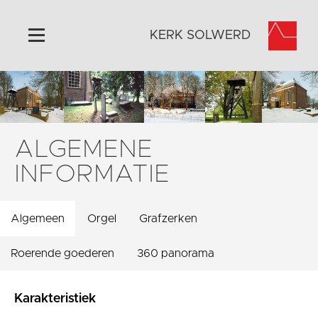
KERK SOLWERD
Home
Algemeen
Historie
ALGEMENE
Omgeving
INFORMATIE
Activiteiten
Steun ons
Algemeen
Orgel
Grafzerken
Contact
Vaktaal
Roerende goederen
360 panorama
Karakteristiek